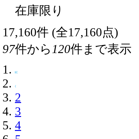
在庫限り
17,160
件 (全17,160点)
97
件から
120
件まで表示
2
3
4