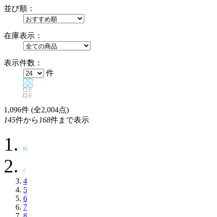
並び順：
在庫表示：
表示件数：
件
1,096
件 (全2,004点)
145
件から
168
件まで表示
4
5
6
7
8