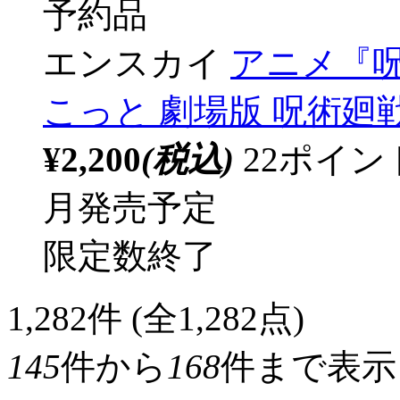
予約品
エンスカイ
アニメ『呪
こっと 劇場版 呪術廻戦
¥2,200
(税込)
22ポイ
月発売予定
限定数終了
1,282
件 (全1,282点)
145
件から
168
件まで表示