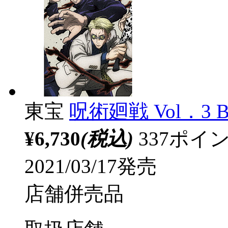
東宝
呪術廻戦 Vol．3 B
¥6,730
(税込)
337ポ
2021/03/17発売
店舗併売品