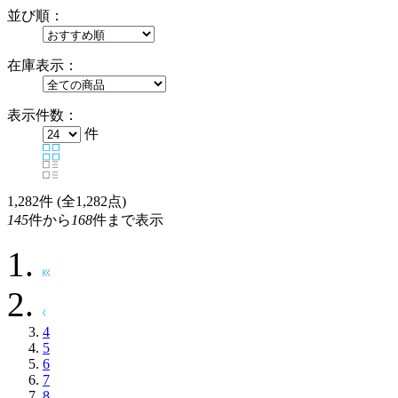
並び順：
在庫表示：
表示件数：
件
1,282
件 (全1,282点)
145
件から
168
件まで表示
4
5
6
7
8