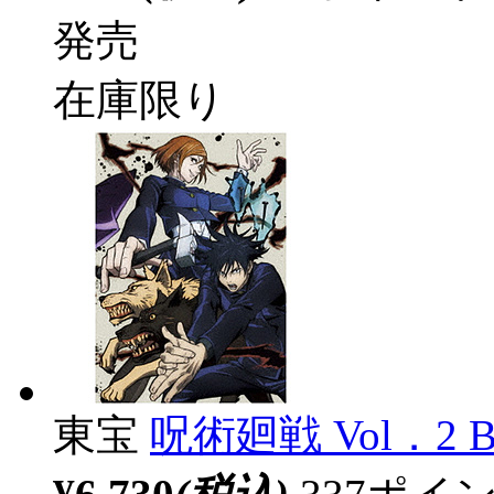
発売
在庫限り
東宝
呪術廻戦 Vol．2 B