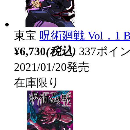
東宝
呪術廻戦 Vol．1 
¥6,730
(税込)
337ポ
2021/01/20発売
在庫限り