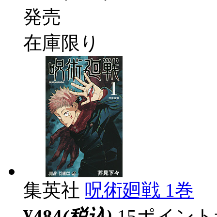
発売
在庫限り
集英社
呪術廻戦 1巻
¥484
(税込)
15ポイン