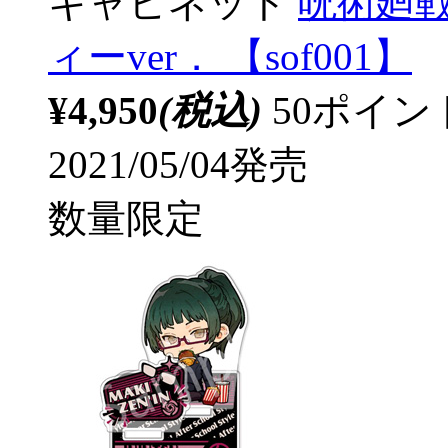
キャビネット
呪術廻
ィーver． 【sof001】
¥4,950
(税込)
50ポイ
2021/05/04発売
数量限定