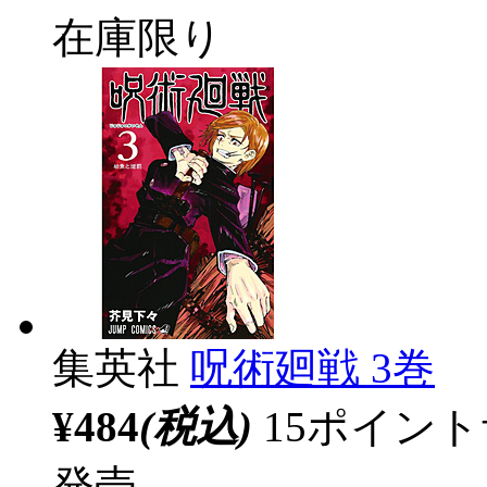
在庫限り
集英社
呪術廻戦 3巻
¥484
(税込)
15ポイン
発売