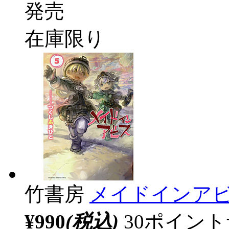
発売
在庫限り
竹書房
メイドインアビ
¥990
(税込)
30ポイン