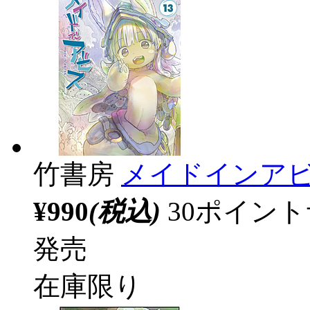
竹書房
メイドインアビス
¥990
(税込)
30ポイン
発売
在庫限り