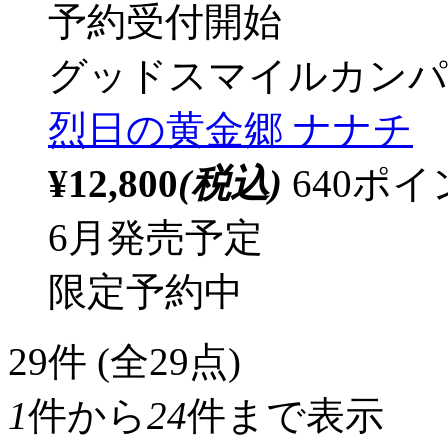
予約受付開始
グッドスマイルカンパ
烈日の黄金郷 ナナチ
¥12,800
(税込)
640ポ
6月発売予定
限定予約中
29
件 (全29点)
1
件から
24
件まで表示