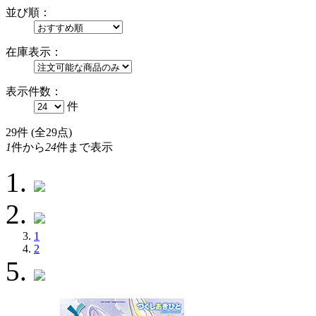
並び順：
在庫表示：
表示件数：
件
29
件 (全29点)
1
件から
24
件まで表示
1
2