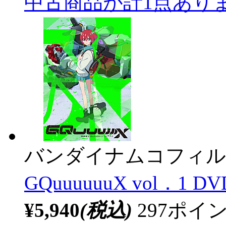
中古商品が計1点あり
バンダイナムコフィル
GQuuuuuuX vol．1 DV
¥5,940
(税込)
297ポ