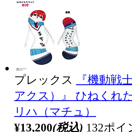
プレックス
『機動戦士G
アクス）』 ひねくれた
リハ（マチュ）
¥13,200
(税込)
132ポ