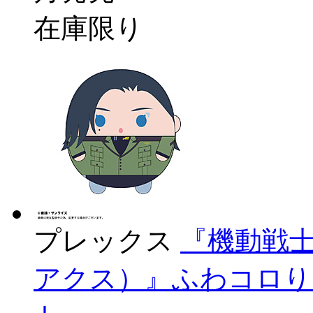
在庫限り
プレックス
『機動戦士G
アクス）』ふわコロりん