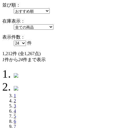
並び順：
在庫表示：
表示件数：
件
1,212
件 (全1,267点)
1
件から
24
件まで表示
1
2
3
4
5
6
7