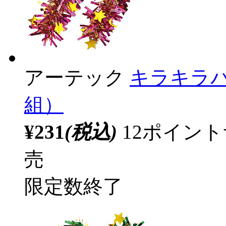
アーテック
キラキラ
組）
¥231
(税込)
12ポイン
売
限定数終了