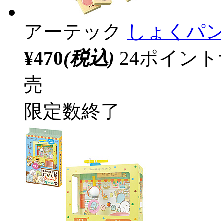
アーテック
しょくパ
¥470
(税込)
24ポイン
売
限定数終了