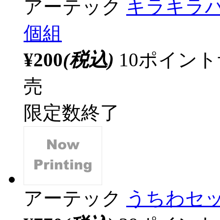
アーテック
キラキラパ
個組
¥200
(税込)
10ポイン
売
限定数終了
アーテック
うちわセッ