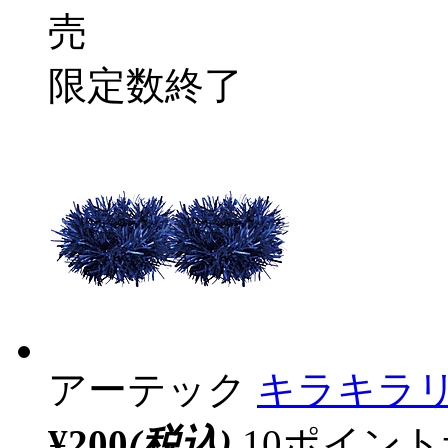
売
限定数終了
アーテック
キラキラリ
¥200
(税込)
10ポイン