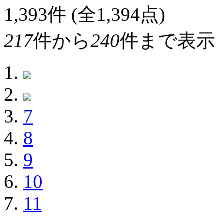
1,393
件 (全1,394点)
217
件から
240
件まで表示
7
8
9
10
11