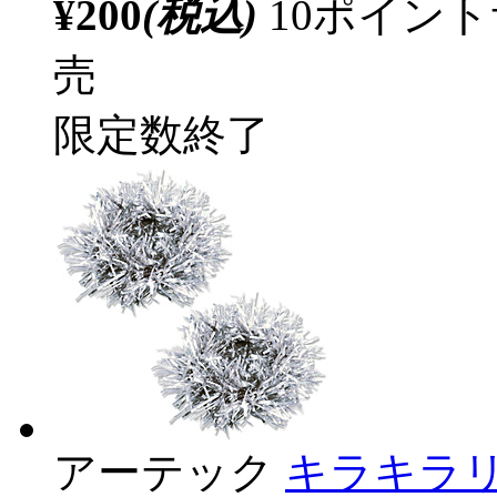
¥200
(税込)
10ポイン
売
限定数終了
アーテック
キラキラリ