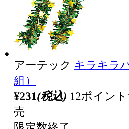
アーテック
キラキラ
組）
¥231
(税込)
12ポイン
売
限定数終了