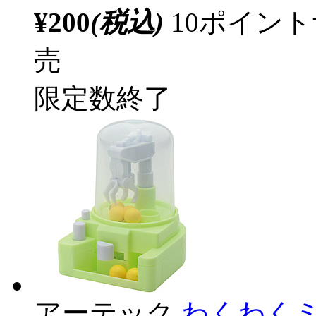
¥200
(税込)
10ポイン
売
限定数終了
アーテック
わくわく