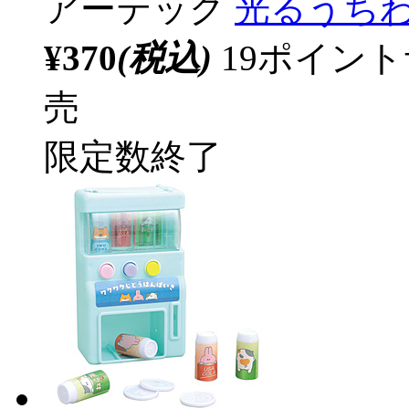
アーテック
光るうちわ
¥370
(税込)
19ポイン
売
限定数終了