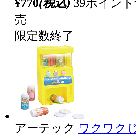
¥770
(税込)
39ポイン
売
限定数終了
アーテック
ワクワクじ