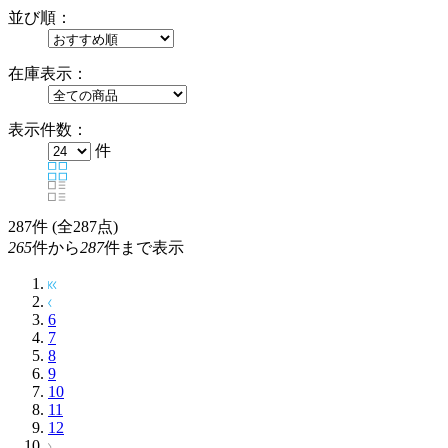
並び順：
在庫表示：
表示件数：
件
287
件 (全287点)
265
件から
287
件まで表示
6
7
8
9
10
11
12