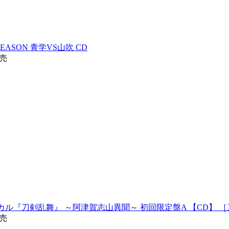
ASON 青学VS山吹 CD
発売
ジカル『刀剣乱舞』 ～阿津賀志山異聞～ 初回限定盤A 【CD】 ［刀剣男
発売