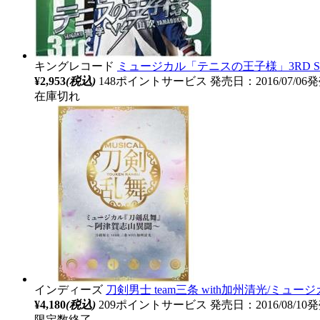
キングレコード
ミュージカル「テニスの王子様」3RD SE
¥2,953
(税込)
148ポイントサービス
発売日：2016/07/06
在庫切れ
インディーズ
刀剣男士 team三条 with加州清光/ミュー
¥4,180
(税込)
209ポイントサービス
発売日：2016/08/10
限定数終了