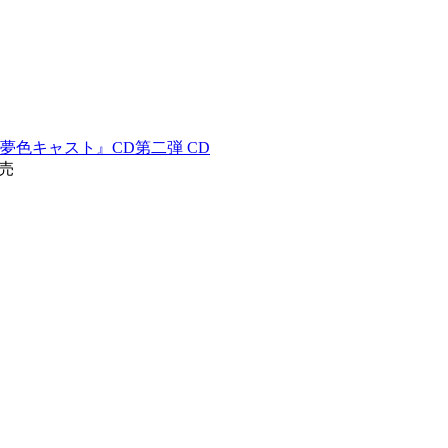
夢色キャスト』CD第二弾 CD
発売