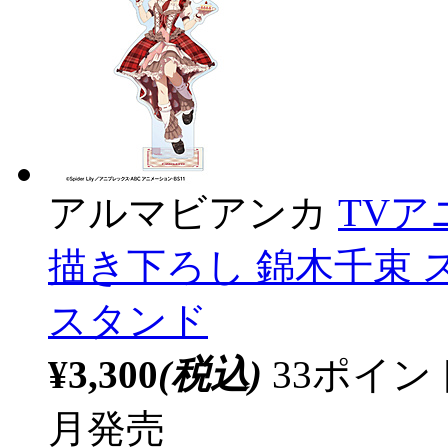
アルマビアンカ
TV
描き下ろし 錦木千束 ス
スタンド
¥3,300
(税込)
33ポイ
月発売