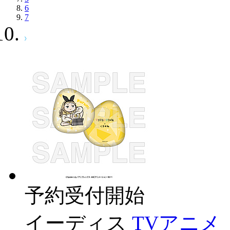
6
7
予約受付開始
イーディス
TVアニ