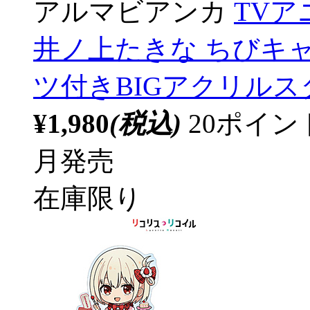
アルマビアンカ
TV
井ノ上たきな ちびキャラ
ツ付きBIGアクリルス
¥1,980
(税込)
20ポイ
月発売
在庫限り