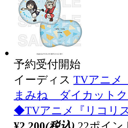
予約受付開始
イーディス
TVアニ
まみね ダイカットク
◆TVアニメ『リコリ
¥2,200
(税込)
22ポイ