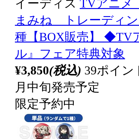
イーディス
TVアニ
まみね トレーディン
種【BOX販売】 ◆T
ル』フェア特典対象
¥3,850
(税込)
39ポイ
月中旬発売予定
限定予約中