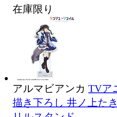
在庫限り
アルマビアンカ
TV
描き下ろし 井ノ上たきな
リルスタンド