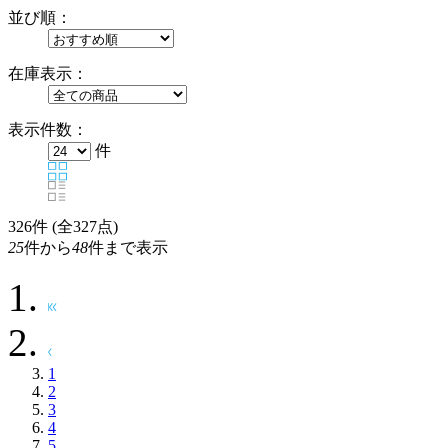
並び順：
在庫表示：
表示件数：
件
326
件 (全327点)
25
件から
48
件まで表示
1
2
3
4
5