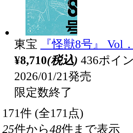
東宝
『怪獣8号』 Vol
¥8,710
(税込)
436ポ
2026/01/21発売
限定数終了
171
件 (全171点)
25
件から
48
件まで表示