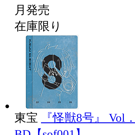
月発売
在庫限り
東宝
『怪獣8号』 Vol
BD【sof001】