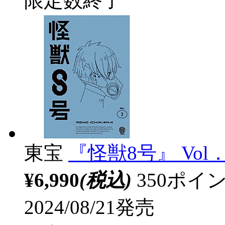
限定数終了
東宝
『怪獣8号』 Vol．
¥6,990
(税込)
350ポ
2024/08/21発売