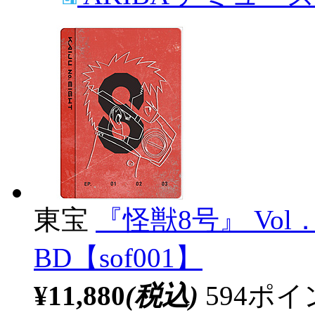
東宝
『怪獣8号』 Vol
BD【sof001】
¥11,880
(税込)
594ポ