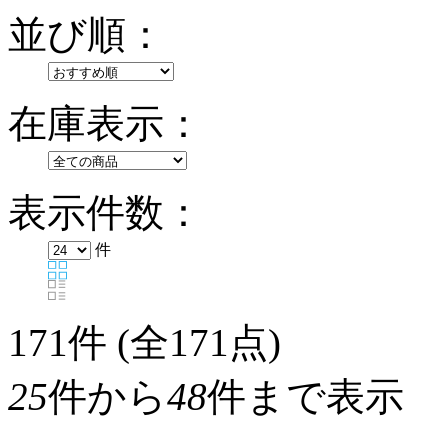
並び順：
在庫表示：
表示件数：
件
171
件 (全171点)
25
件から
48
件まで表示