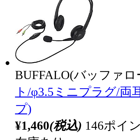
BUFFALO(バッファ
ト/φ3.5ミニプラグ/
プ)
¥1,460
(税込)
146ポ