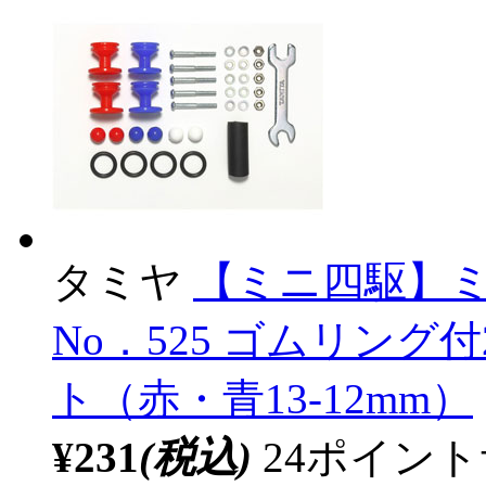
タミヤ
【ミニ四駆】
No．525 ゴムリン
ト（赤・青13-12mm）
¥231
(税込)
24ポイン