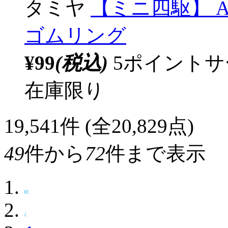
タミヤ
【ミニ四駆】 AO
ゴムリング
¥99
(税込)
5ポイント
在庫限り
19,541
件 (全20,829点)
49
件から
72
件まで表示