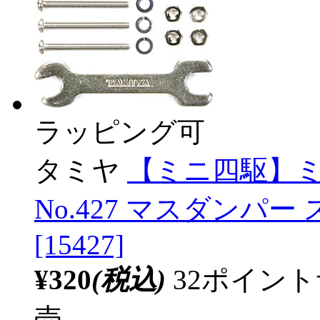
ラッピング可
タミヤ
【ミニ四駆】
No.427 マスダンパー 
[15427]
¥320
(税込)
32ポイン
売