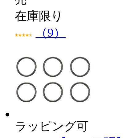
在庫限り
（9）
ラッピング可