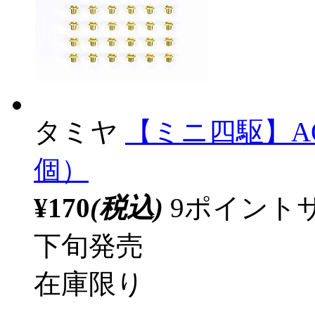
タミヤ
【ミニ四駆】AO
個）
¥170
(税込)
9ポイント
下旬発売
在庫限り