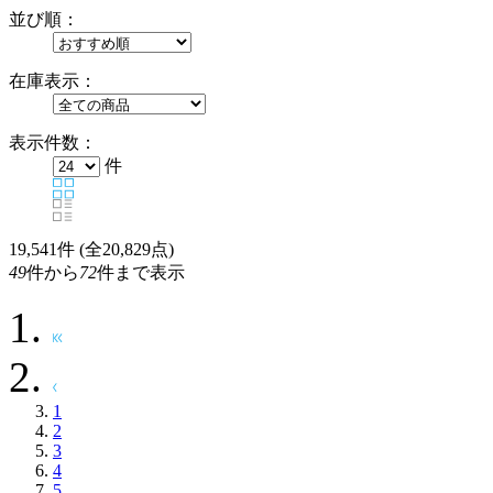
並び順：
在庫表示：
表示件数：
件
19,541
件 (全20,829点)
49
件から
72
件まで表示
1
2
3
4
5