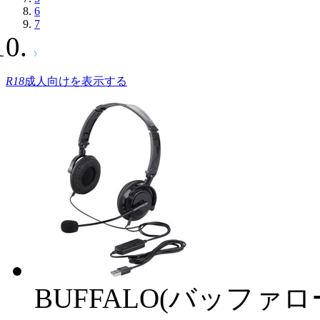
6
7
R18
成人向けを表示する
BUFFALO(バッファ