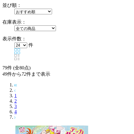
並び順：
在庫表示：
表示件数：
件
79
件 (全80点)
49
件から
72
件まで表示
1
2
3
4