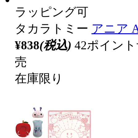
ラッピング可
タカラトミー
アニア 
¥838
(税込)
42ポイン
売
在庫限り