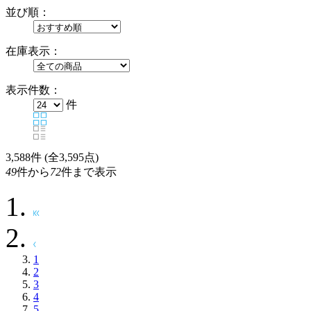
並び順：
在庫表示：
表示件数：
件
3,588
件 (全3,595点)
49
件から
72
件まで表示
1
2
3
4
5