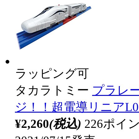
ラッピング可
タカラトミー
プラレー
ジ！！超電導リニアL0
¥2,260
(税込)
226ポ