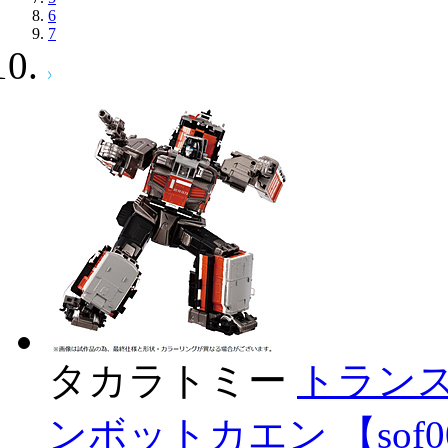
6
7
タカラトミー
トランス
ンボットカエン 【sof0