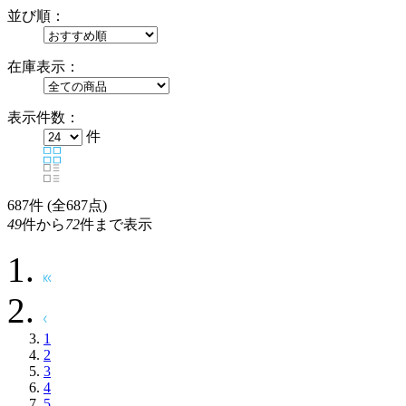
並び順：
在庫表示：
表示件数：
件
687
件 (全687点)
49
件から
72
件まで表示
1
2
3
4
5