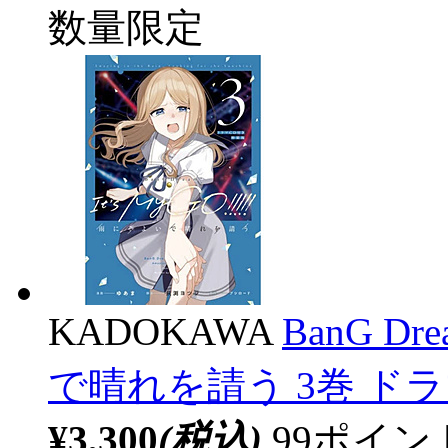
数量限定
KADOKAWA
BanG Dr
で晴れを請う 3巻 ド
¥3,300
(税込)
99ポイ