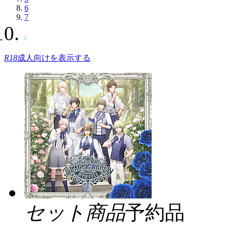
6
7
R18
成人向けを表示する
セット商品
予約品