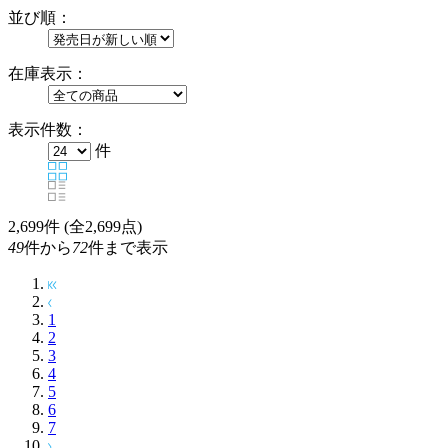
並び順：
在庫表示：
表示件数：
件
2,699
件 (全2,699点)
49
件から
72
件まで表示
1
2
3
4
5
6
7