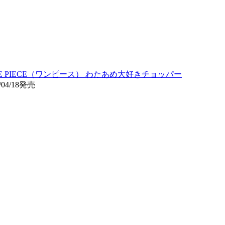
E PIECE（ワンピース） わたあめ大好きチョッパー
04/18発売