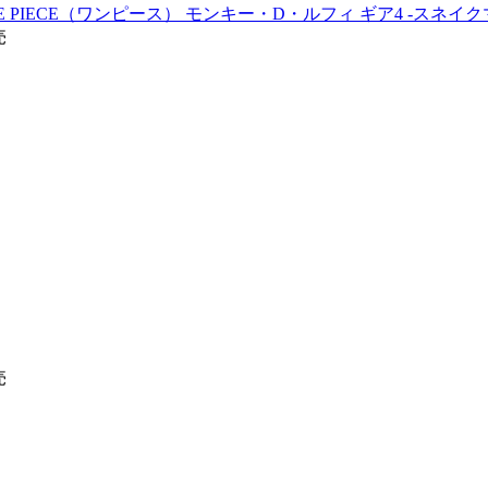
 PIECE（ワンピース） モンキー・D・ルフィ ギア4 -スネイ
売
売