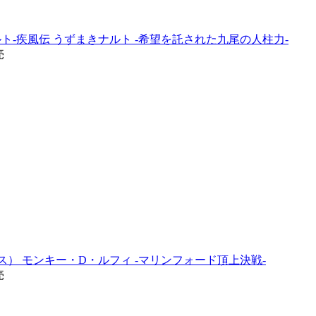
UTO-ナルト-疾風伝 うずまきナルト -希望を託された九尾の人柱力-
売
E（ワンピース） モンキー・D・ルフィ -マリンフォード頂上決戦-
売