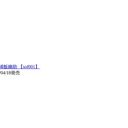
 浦飯幽助 【sof001】
04/18発売