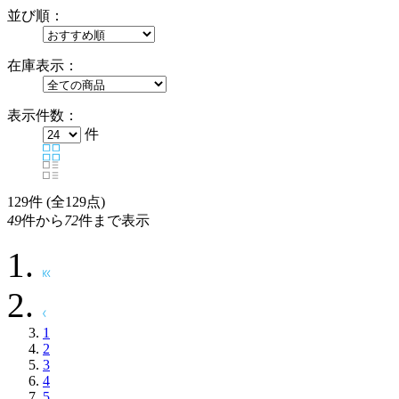
並び順：
在庫表示：
表示件数：
件
129
件 (全129点)
49
件から
72
件まで表示
1
2
3
4
5