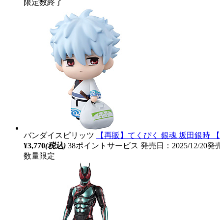
限定数終了
バンダイスピリッツ
【再販】てくぴく 銀魂 坂田銀時 【so
¥3,770
(税込)
38ポイントサービス
発売日：2025/12/20発
数量限定