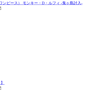
PIECE（ワンピース） モンキー・D・ルフィ -鬼ヶ島討入-
売
01】
売