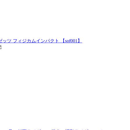
ダーゼッツ フィジカムインパクト 【sof001】
売