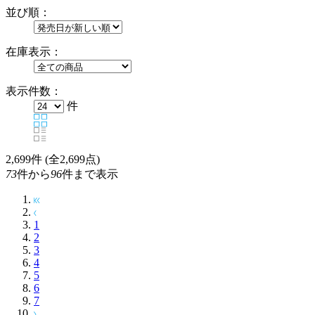
並び順：
在庫表示：
表示件数：
件
2,699
件 (全2,699点)
73
件から
96
件まで表示
1
2
3
4
5
6
7