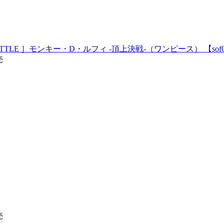
TTLE ］モンキー・D・ルフィ ‐頂上決戦-（ワンピース） 【sof0
売
売