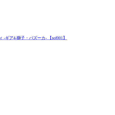
-ギア4-獅子・バズーカ- 【sof001】