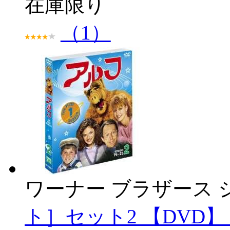
在庫限り
（1）
ワーナー ブラザース 
ト］セット2 【DVD】 