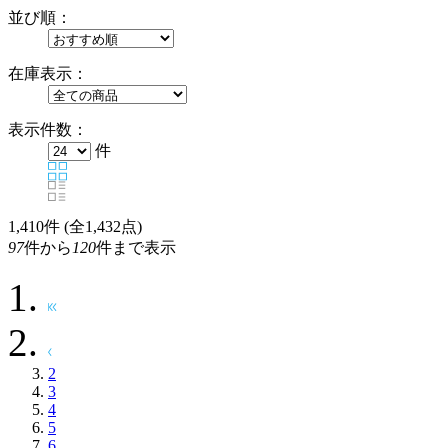
並び順：
在庫表示：
表示件数：
件
1,410
件 (全1,432点)
97
件から
120
件まで表示
2
3
4
5
6