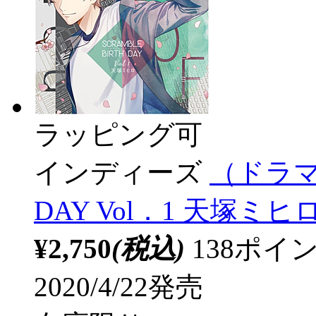
ラッピング可
インディーズ
（ドラマC
DAY Vol．1 天塚ミヒ
¥2,750
(税込)
138ポ
2020/4/22発売