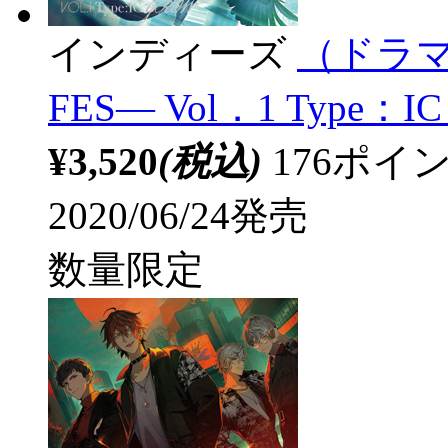
インディーズ
（ドラマC
FES― Vol．1 Type：IC
¥3,520
(税込)
176ポ
2020/06/24発売
数量限定