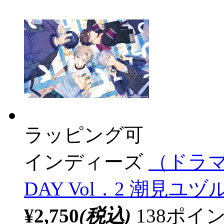
ラッピング可
インディーズ
（ドラマC
DAY Vol．2 潮見ユヅ
¥2,750
(税込)
138ポ