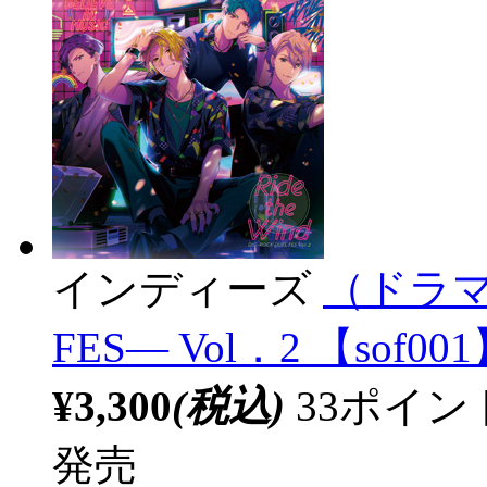
インディーズ
（ドラマC
FES― Vol．2 【sof00
¥3,300
(税込)
33ポイ
発売