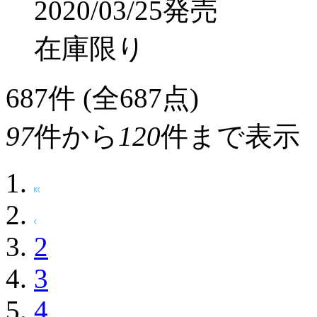
ラッピング可
ティームエンタテイン
CD ～笹塚尊 誘拐事件
¥3,300
(税込)
165ポ
2020/03/25発売
在庫限り
687
件 (全687点)
97
件から
120
件まで表示