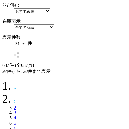
並び順：
在庫表示：
表示件数：
件
687
件 (全687点)
97
件から
120
件まで表示
2
3
4
5
6