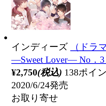
インディーズ
（ドラマ
―Sweet Lover― No
¥2,750
(税込)
138ポ
2020/6/24発売
お取り寄せ