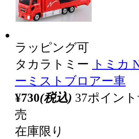
ラッピング可
タカラトミー
トミカ 
ーミストブロアー車
¥730
(税込)
37ポイン
売
在庫限り