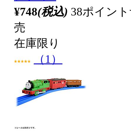
¥748
(税込)
38ポイン
売
在庫限り
（1）