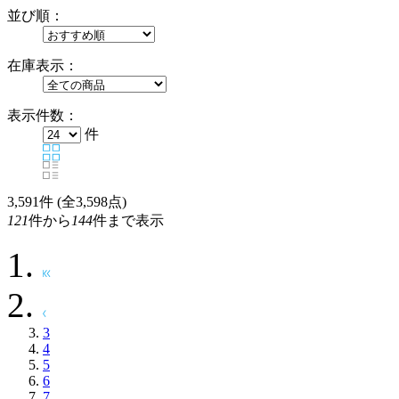
並び順：
在庫表示：
表示件数：
件
3,591
件 (全3,598点)
121
件から
144
件まで表示
3
4
5
6
7