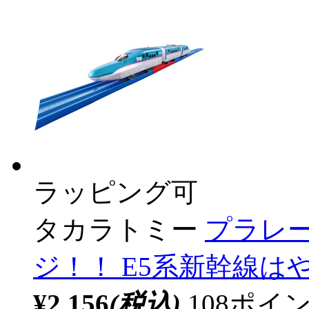
ラッピング可
タカラトミー
プラレー
ジ！！ E5系新幹線は
¥2,156
(税込)
108ポ