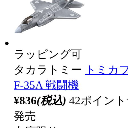
ラッピング可
タカラトミー
トミカプ
F-35A 戦闘機
¥836
(税込)
42ポイン
発売