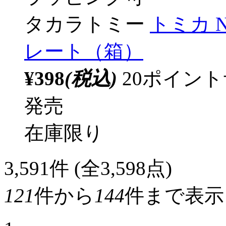
タカラトミー
トミカ 
レート（箱）
¥398
(税込)
20ポイン
発売
在庫限り
3,591
件 (全3,598点)
121
件から
144
件まで表示