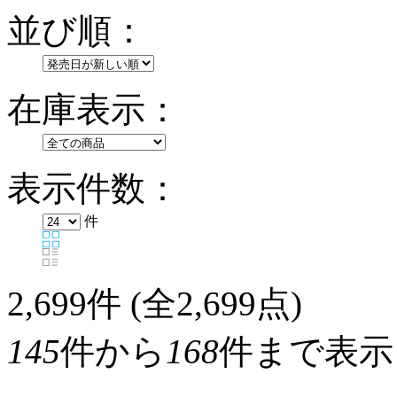
並び順：
在庫表示：
表示件数：
件
2,699
件 (全2,699点)
145
件から
168
件まで表示