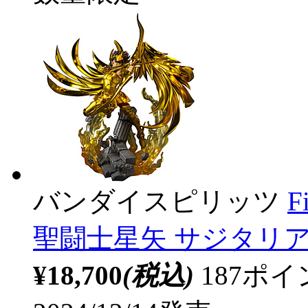
バンダイスピリッツ
F
聖闘士星矢 サジタリ
¥18,700
(税込)
187ポ