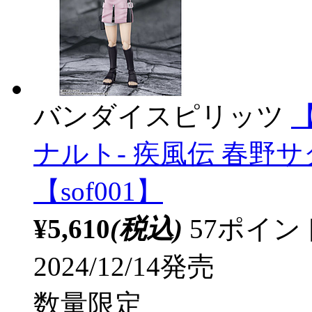
バンダイスピリッツ
【
ナルト- 疾風伝 春野サ
【sof001】
¥5,610
(税込)
57ポイ
2024/12/14発売
数量限定