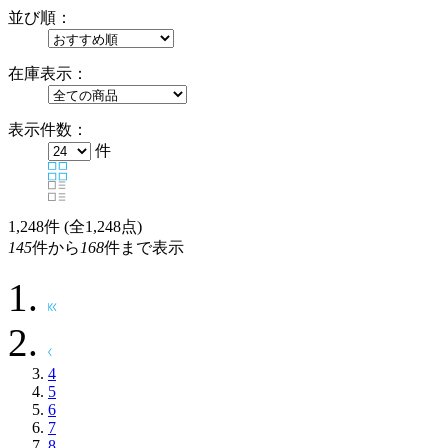
並び順：
在庫表示：
表示件数：
件
1,248
件 (全1,248点)
145
件から
168
件まで表示
4
5
6
7
8