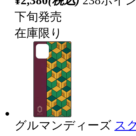
¥2,380
(税込)
238ポ
下旬発売
在庫限り
グルマンディーズ
スク