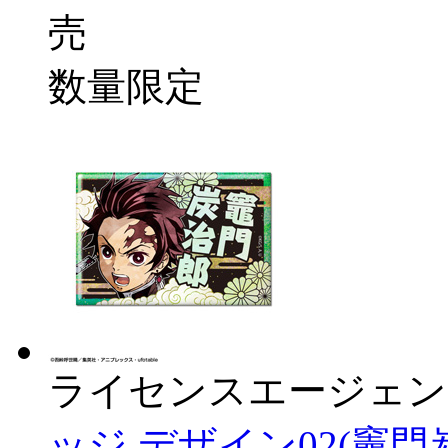
売
数量限定
ライセンスエージェン
ッジ デザイン02(竈門炭治