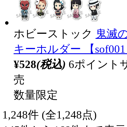
ホビーストック
鬼滅
キーホルダー 【sof00
¥528
(税込)
6ポイント
売
数量限定
1,248
件 (全1,248点)