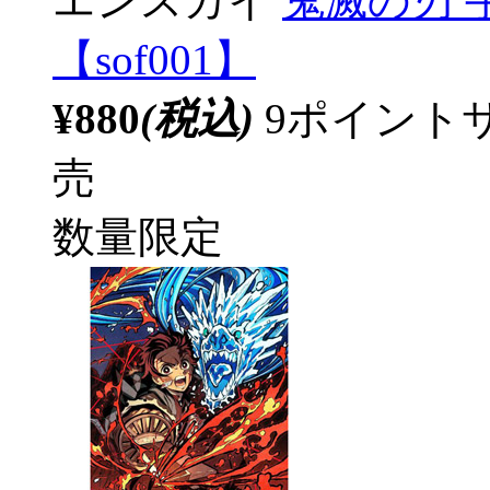
エンスカイ
鬼滅の刃 手
【sof001】
¥880
(税込)
9ポイント
売
数量限定