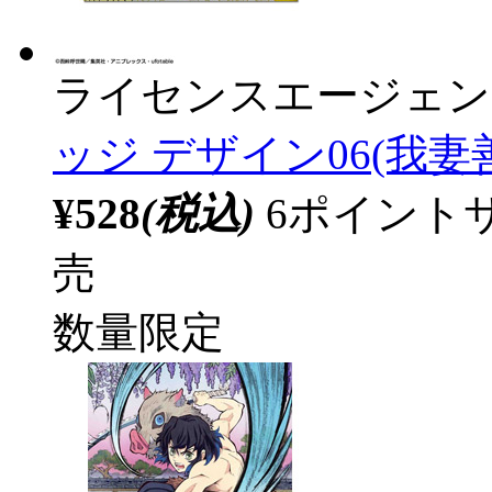
ライセンスエージェン
ッジ デザイン06(我妻善逸
¥528
(税込)
6ポイント
売
数量限定