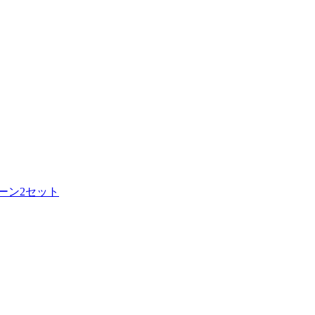
トゥーン2セット