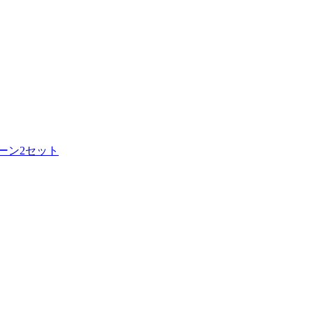
トゥーン2セット