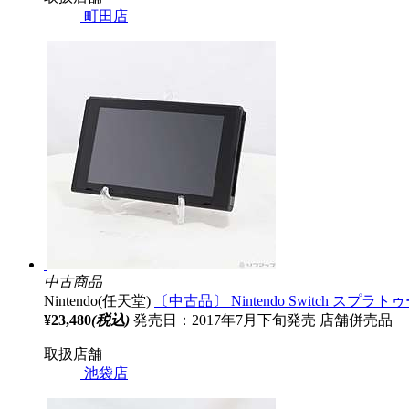
町田店
中古商品
Nintendo(任天堂)
〔中古品〕 Nintendo Switch スプラ
¥23,480
(税込)
発売日：2017年7月下旬発売
店舗併売品
取扱店舗
池袋店