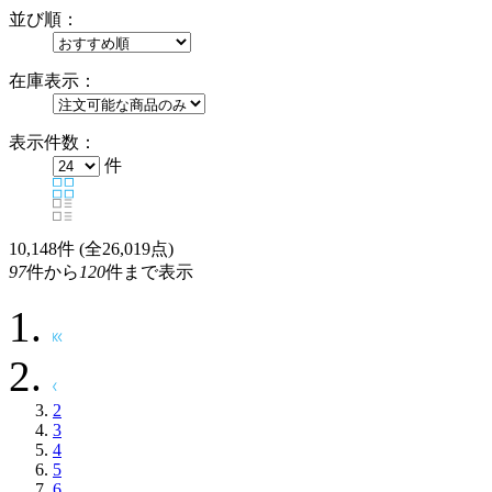
並び順：
在庫表示：
表示件数：
件
10,148
件 (全26,019点)
97
件から
120
件まで表示
2
3
4
5
6