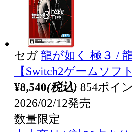
セガ
龍が如く 極３ / 龍
【Switch2ゲームソフト
¥8,540
(税込)
854ポ
2026/02/12発売
数量限定