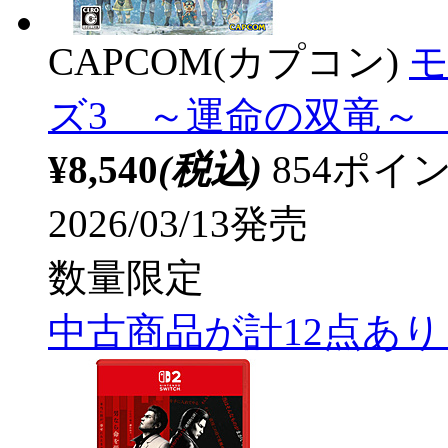
CAPCOM(カプコン)
ズ3 ～運命の双竜～ 
¥8,540
(税込)
854ポ
2026/03/13発売
数量限定
中古商品が計12点あ