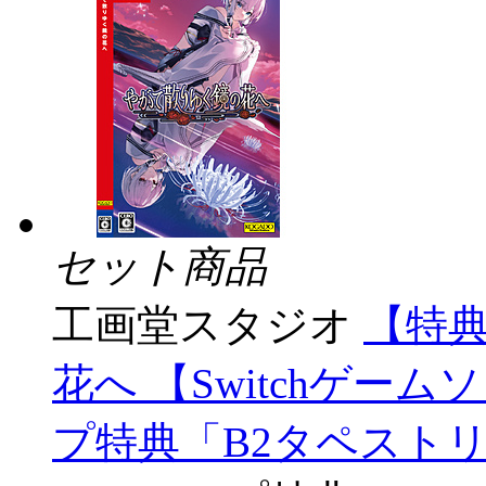
セット商品
工画堂スタジオ
【特典
花へ 【Switchゲーム
プ特典「B2タペスト