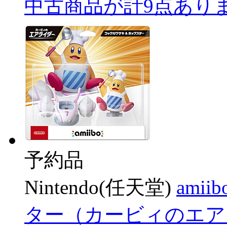
中古商品が計9点あり
予約品
Nintendo(任天堂)
ami
ター（カービィのエア