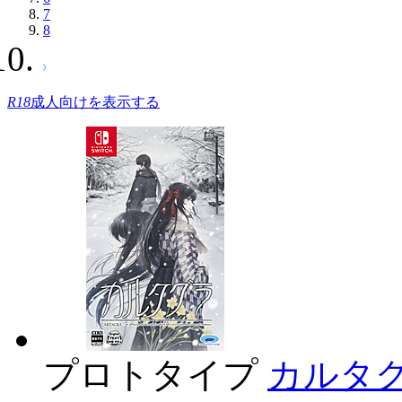
7
8
R18
成人向けを表示する
プロトタイプ
カルタグ