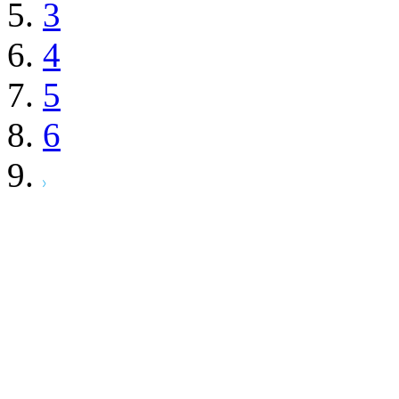
DMMGAMES.
キング
ヤルエディション 【P
¥6,010
(税込)
601ポ
2021/02/18発売
限定数終了
131
件 (全182点)
49
件から
72
件まで表示