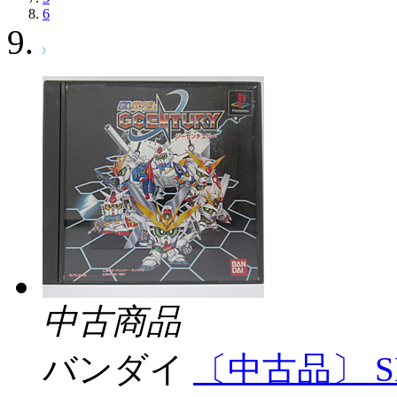
6
中古商品
バンダイ
〔中古品〕 