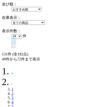
並び順：
在庫表示：
表示件数：
件
131
件 (全182点)
49
件から
72
件まで表示
1
2
3
4
5