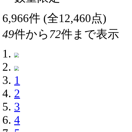
6,966
件 (全12,460点)
49
件から
72
件まで表示
1
2
3
4