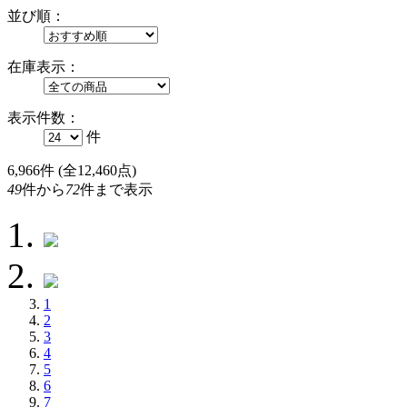
並び順：
在庫表示：
表示件数：
件
6,966
件 (全12,460点)
49
件から
72
件まで表示
1
2
3
4
5
6
7