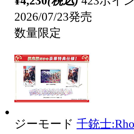
¥4,230
(税込)
423ポ
2026/07/23発売
数量限定
ジーモード
千銃士:Rhodok