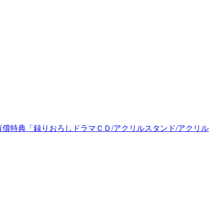
ップ有償特典「録りおろしドラマＣＤ/アクリルスタンド/アクリル