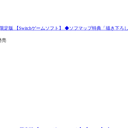
a- 限定版 【Switchゲームソフト】 ◆ソフマップ特典「描き下
0発売