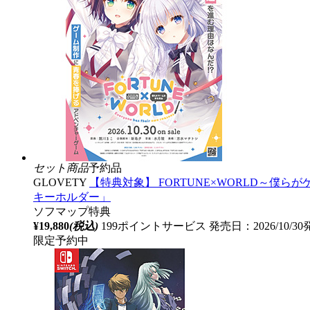
セット商品
予約品
GLOVETY
【特典対象】 FORTUNE×WORLD～僕
キーホルダー」
ソフマップ特典
¥19,880
(税込)
199ポイントサービス
発売日：2026/10/3
限定予約中