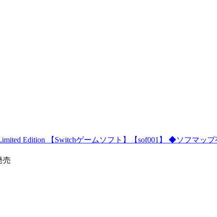
mited Edition 【Switchゲームソフト】【sof001】 ◆
6発売