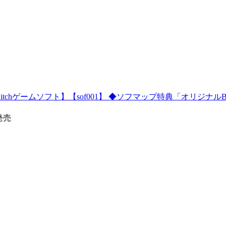
itchゲームソフト】【sof001】 ◆ソフマップ特典「オリジナル
3発売