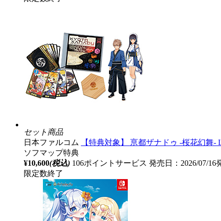
セット商品
日本ファルコム
【特典対象】 亰都ザナドゥ -桜花幻舞- Li
ソフマップ特典
¥10,600
(税込)
106ポイントサービス
発売日：2026/07/1
限定数終了