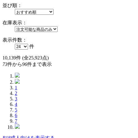
並び順：
在庫表示：
表示件数：
件
10,139
件 (全25,923点)
73
件から
96
件まで表示
1
2
3
4
5
6
7
R18
成人向けを表示する