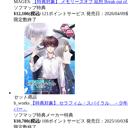
MAGES.
【特典対象】 メモリーズオフ 双想 Break out 
ソフマップ特典
¥12,100
(税込)
121ポイントサービス
発売日：2026/04/0
限定数終了
セット商品
b_works
【特典対象】 セラフィム・スパイラル －少年の
パー」
ソフマップ特典
メーカー特典
¥10,780
(税込)
108ポイントサービス
発売日：2025/10/0
限定数終了