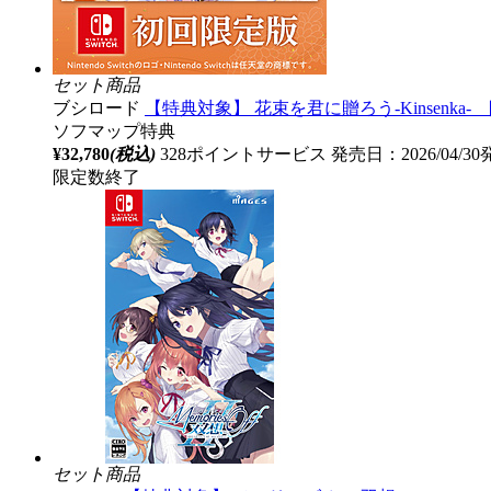
セット商品
ブシロード
【特典対象】 花束を君に贈ろう-Kinsenk
ソフマップ特典
¥32,780
(税込)
328ポイントサービス
発売日：2026/04/3
限定数終了
セット商品