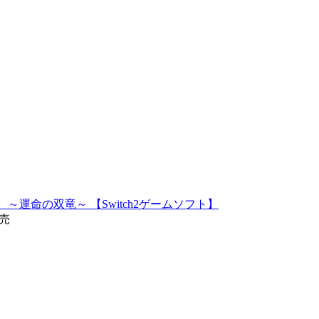
運命の双竜～ 【Switch2ゲームソフト】
発売