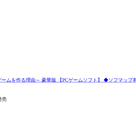
らがゲームを作る理由～ 豪華版 【PCゲームソフト】 ◆ソフマ
0発売