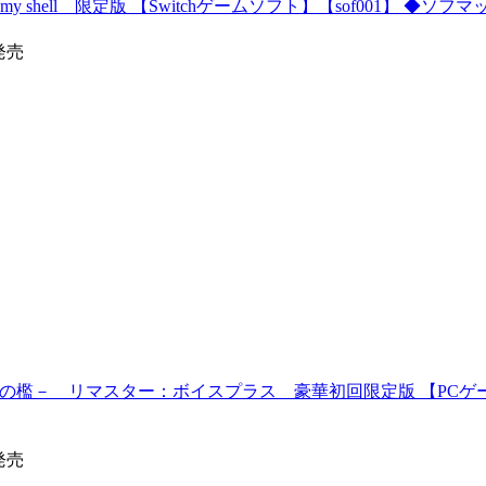
of my shell 限定版 【Switchゲームソフト】【sof001】
9発売
檻－ リマスター：ボイスプラス 豪華初回限定版 【PCゲーム
3発売