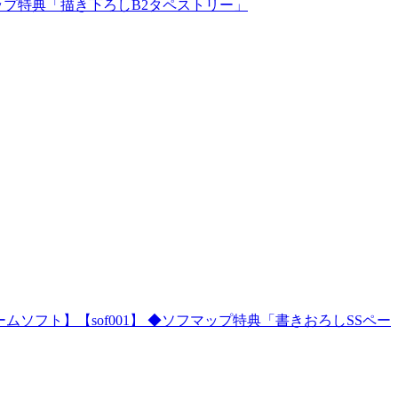
 ◆ソフマップ特典「描き下ろしB2タペストリー」
ソフト】【sof001】 ◆ソフマップ特典「書きおろしSSペー