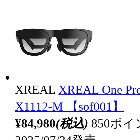
XREAL
XREAL One 
X1112-M 【sof001】
¥84,980
(税込)
850ポ