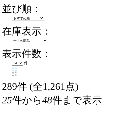
並び順：
在庫表示：
表示件数：
件
289
件 (全1,261点)
25
件から
48
件まで表示