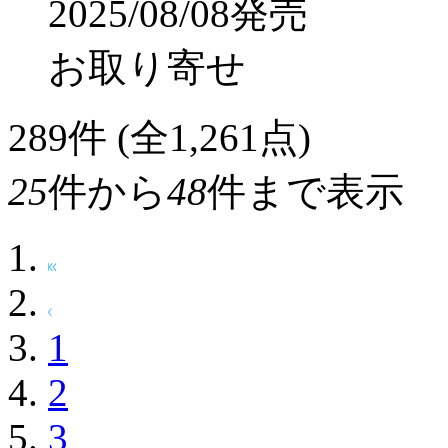
2025/08/08発売
お取り寄せ
289
件 (全1,261点)
25
件から
48
件まで表示
1
2
3