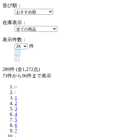
並び順：
在庫表示：
表示件数：
件
289
件 (全1,272点)
73
件から
96
件まで表示
1
2
3
4
5
6
7