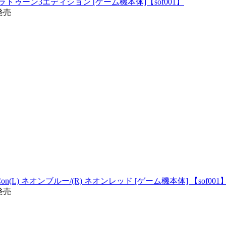
 スプラトゥーン3エディション [ゲーム機本体]【sof001】
6発売
y-Con(L) ネオンブルー/(R) ネオンレッド [ゲーム機本体] 【sof001
8発売