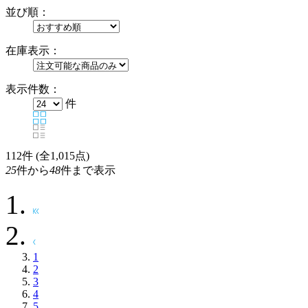
並び順：
在庫表示：
表示件数：
件
112
件 (全1,015点)
25
件から
48
件まで表示
1
2
3
4
5