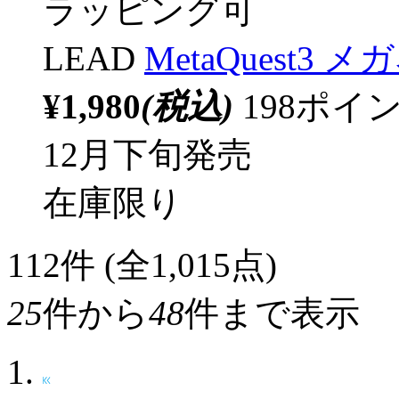
ラッピング可
LEAD
MetaQuest
¥1,980
(税込)
198ポ
12月下旬発売
在庫限り
112
件 (全1,015点)
25
件から
48
件まで表示