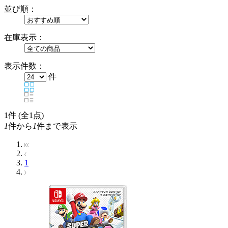
並び順：
在庫表示：
表示件数：
件
1
件 (全1点)
1
件から
1
件まで表示
1