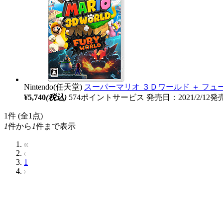
Nintendo(任天堂)
スーパーマリオ ３Ｄワールド ＋ フュー
¥5,740
(税込)
574ポイントサービス
発売日：2021/2/12発
1
件 (全1点)
1
件から
1
件まで表示
1