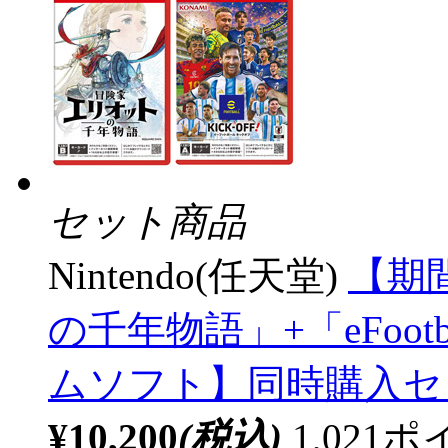
セット商品
Nintendo(任天堂)
【期
の千年物語」+「eFootball
ムソフト】同時購入セ
¥10,200
(税込)
1,02