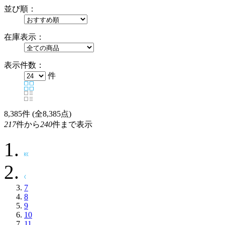
並び順：
在庫表示：
表示件数：
件
8,385
件 (全8,385点)
217
件から
240
件まで表示
7
8
9
10
11