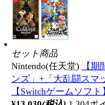
セット商品
Nintendo(任天堂)
【期
ンズ」+「大乱闘スマッ
【Switchゲームソ
¥13,030
(税込)
1,30