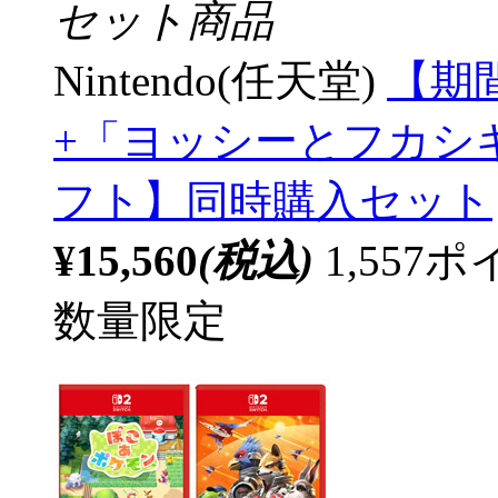
セット商品
Nintendo(任天堂)
【期
+「ヨッシーとフカシギの
フト】同時購入セット
¥15,560
(税込)
1,55
数量限定