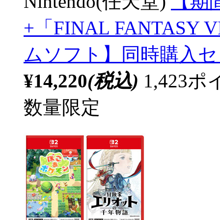
Nintendo(任天堂)
【期
+「FINAL FANTASY V
ムソフト】同時購入セ
¥14,220
(税込)
1,42
数量限定