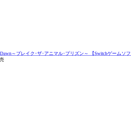
o the Dawn～ブレイク･ザ･アニマル･プリズン～ 【Switchゲームソ
発売