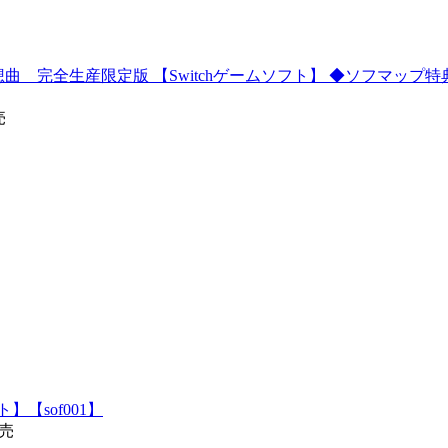
界情緒夢想曲 完全生産限定版 【Switchゲームソフト】 ◆ソフマ
売
】【sof001】
発売