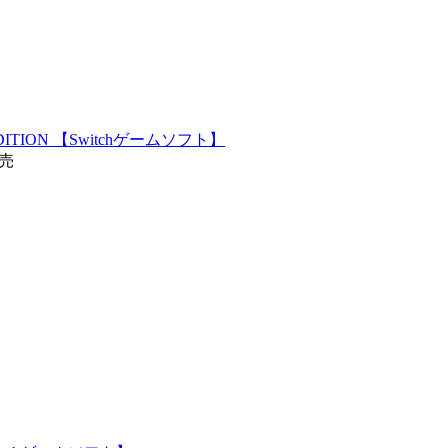
E EDITION 【Switchゲームソフト】
発売