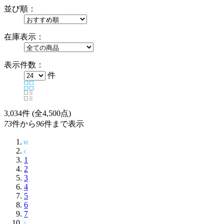
並び順：
在庫表示：
表示件数：
件
3,034
件 (全4,500点)
73
件から
96
件まで表示
1
2
3
4
5
6
7