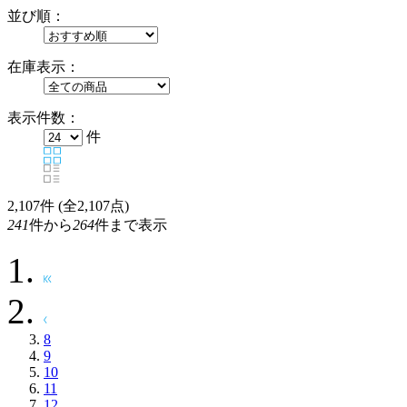
並び順：
在庫表示：
表示件数：
件
2,107
件 (全2,107点)
241
件から
264
件まで表示
8
9
10
11
12