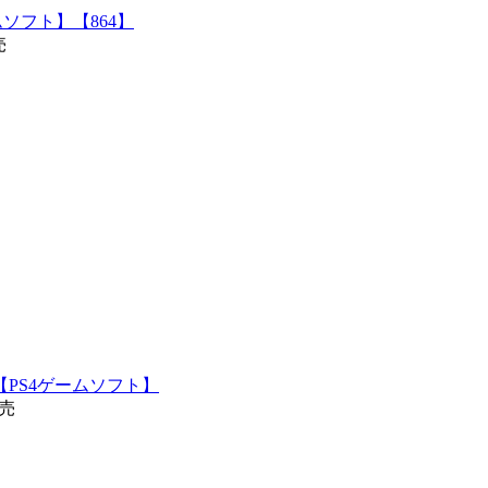
ームソフト】【864】
売
PS4ゲームソフト】
発売