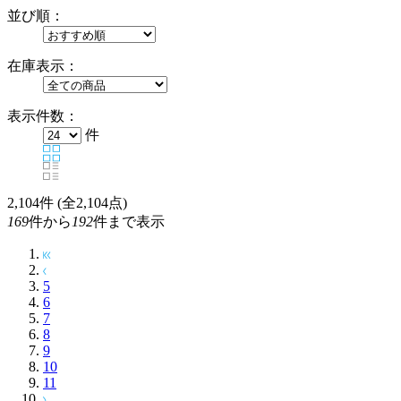
並び順：
在庫表示：
表示件数：
件
2,104
件 (全2,104点)
169
件から
192
件まで表示
5
6
7
8
9
10
11