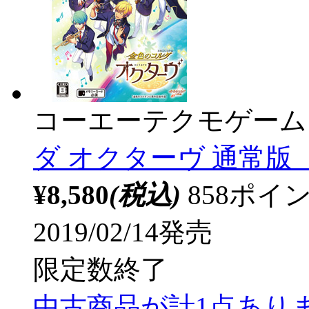
コーエーテクモゲーム
ダ オクターヴ 通常版 【
¥8,580
(税込)
858ポ
2019/02/14発売
限定数終了
中古商品が計1点あり