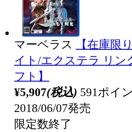
マーベラス
【在庫限り】 
イト/エクステラ リンク)
フト】
¥5,907
(税込)
591ポ
2018/06/07発売
限定数終了