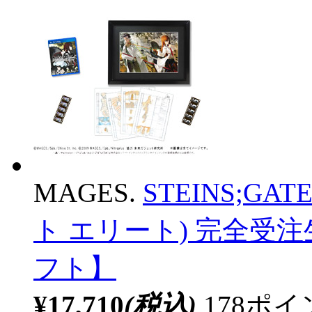
MAGES.
STEINS;GA
ト エリート) 完全受注生
フト】
¥17,710
(税込)
178ポ