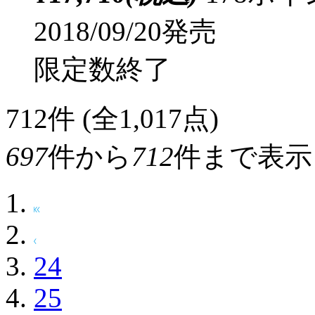
2018/09/20発売
限定数終了
712
件 (全1,017点)
697
件から
712
件まで表示
24
25