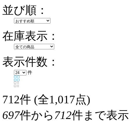
並び順：
在庫表示：
表示件数：
件
712
件 (全1,017点)
697
件から
712
件まで表示