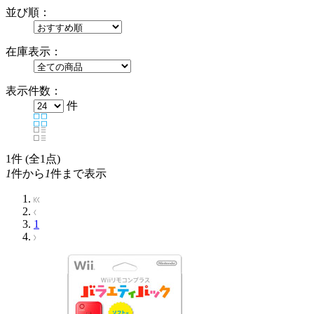
並び順：
在庫表示：
表示件数：
件
1
件 (全1点)
1
件から
1
件まで表示
1