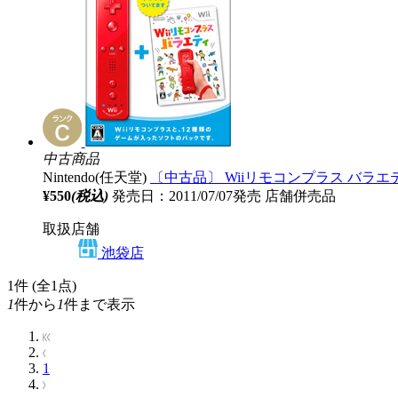
中古商品
Nintendo(任天堂)
〔中古品〕 Wiiリモコンプラス バラエ
¥550
(税込)
発売日：2011/07/07発売
店舗併売品
取扱店舗
池袋店
1
件 (全1点)
1
件から
1
件まで表示
1