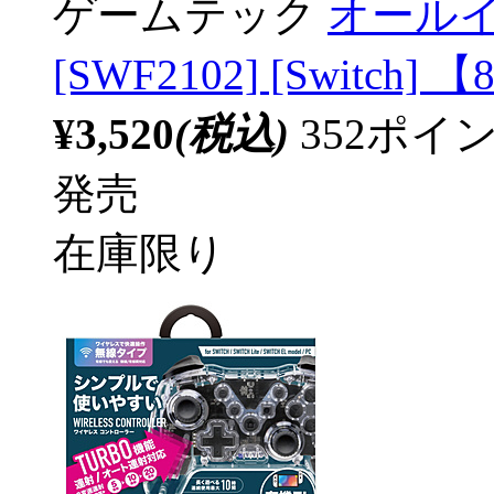
ゲームテック
オール
[SWF2102] [Switch] 【
¥3,520
(税込)
352ポ
発売
在庫限り