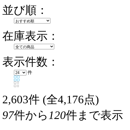
並び順：
在庫表示：
表示件数：
件
2,603
件 (全4,176点)
97
件から
120
件まで表示