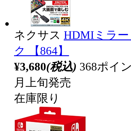
ネクサス
HDMIミラー
ク 【864】
¥3,680
(税込)
368ポ
月上旬発売
在庫限り