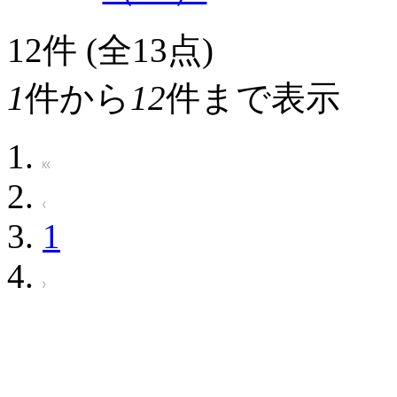
12
件 (全13点)
1
件から
12
件まで表示
1