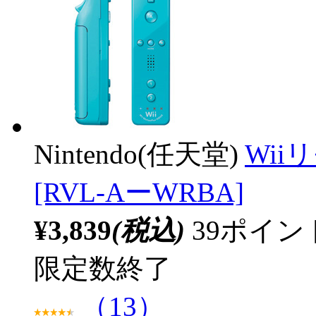
Nintendo(任天堂)
Wii
[RVL-AーWRBA]
¥3,839
(税込)
39ポイ
限定数終了
（13）