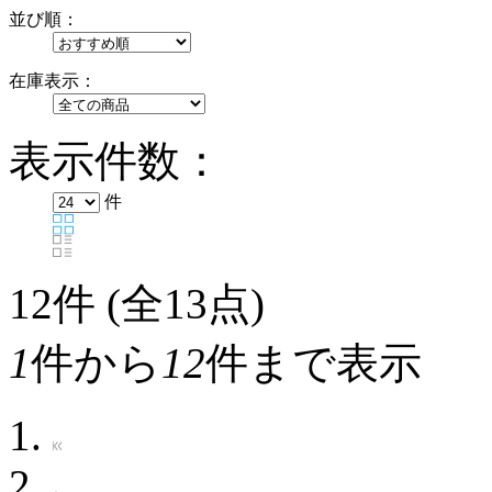
並び順：
在庫表示：
表示件数：
件
12
件 (全13点)
1
件から
12
件まで表示