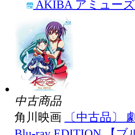
AKIBA アミュー
中古商品
角川映画
〔中古品〕 
Blu-ray EDITIO