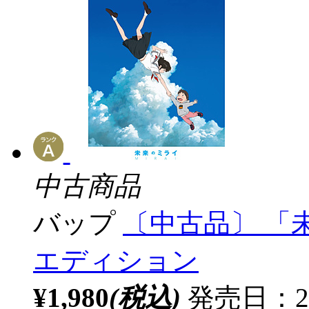
中古商品
バップ
〔中古品〕 「
エディション
¥1,980
(税込)
発売日：2