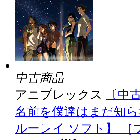
中古商品
アニプレックス
〔中古
名前を僕達はまだ知ら
ルーレイ ソフト】 ［