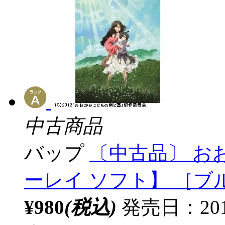
中古商品
バップ
〔中古品〕 お
ーレイ ソフト】 ［ブ
¥980
(税込)
発売日：20