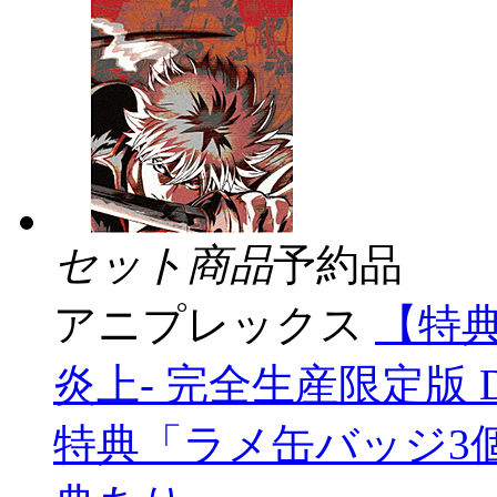
セット商品
予約品
アニプレックス
【特典
炎上- 完全生産限定版 
特典「ラメ缶バッジ3