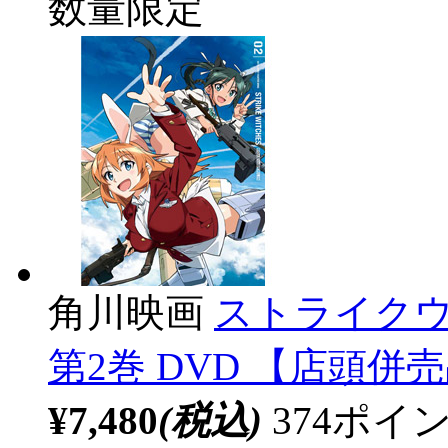
数量限定
角川映画
ストライクウィッ
第2巻 DVD 【店頭併
¥7,480
(税込)
374ポ