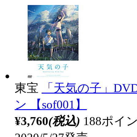
東宝
「天気の子」DV
ン 【sof001】
¥3,760
(税込)
188ポ