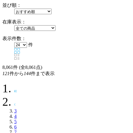
並び順：
在庫表示：
表示件数：
件
8,061
件 (全8,061点)
121
件から
144
件まで表示
3
4
5
6
7