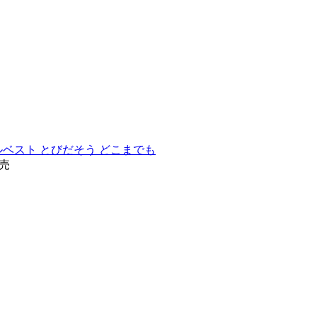
ベスト とびだそう どこまでも
発売