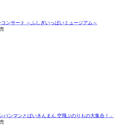
コンサート ～ふしぎいっぱいミュージアム～
発売
アンパンマンとばいきんまん 空飛ぶのりもの大集合！」
発売