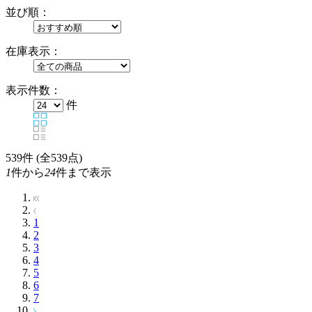
並び順：
在庫表示：
表示件数：
件
539
件 (全539点)
1
件から
24
件まで表示
1
2
3
4
5
6
7