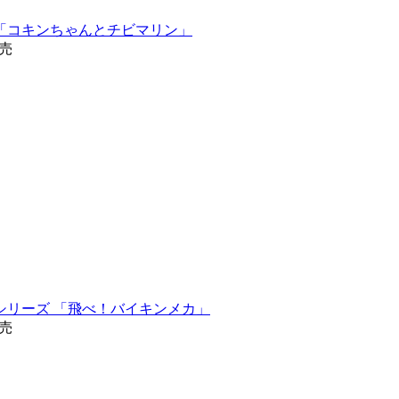
「コキンちゃんとチビマリン」
発売
シリーズ 「飛べ！バイキンメカ」
発売