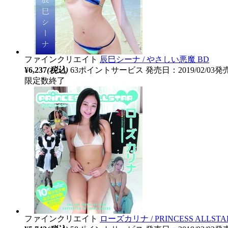
ファインクリエイト
辰巳シーナ / やさしい悪魔 BD
¥6,237
(税込)
63ポイントサービス
発売日：2019/02/03発
限定数終了
ファインクリエイト
ローズカリナ / PRINCESS ALLSTA