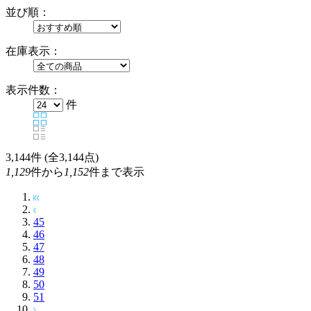
並び順：
在庫表示：
表示件数：
件
3,144
件 (全3,144点)
1,129
件から
1,152
件まで表示
45
46
47
48
49
50
51