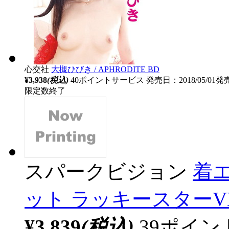
心交社
大槻ひびき / APHRODITE BD
¥3,938
(税込)
40ポイントサービス
発売日：2018/05/01発
限定数終了
スパークビジョン
着
ット ラッキースターVE
¥3,839
(税込)
39ポイ