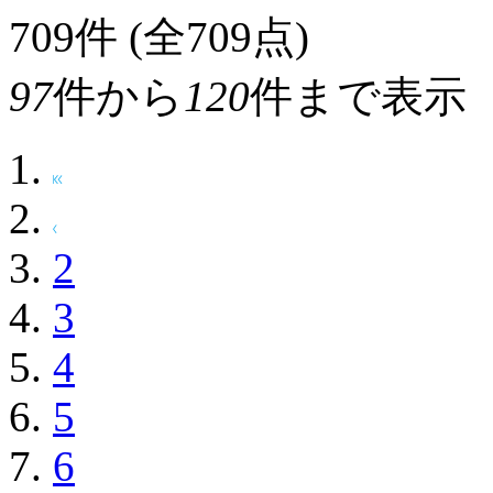
709
件 (全709点)
97
件から
120
件まで表示
2
3
4
5
6