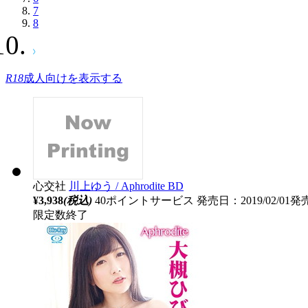
7
8
R18
成人向けを表示する
心交社
川上ゆう / Aphrodite BD
¥3,938
(税込)
40ポイントサービス
発売日：2019/02/01発
限定数終了