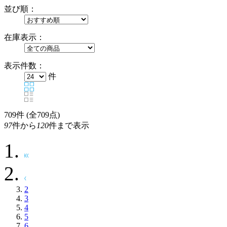
並び順：
在庫表示：
表示件数：
件
709
件 (全709点)
97
件から
120
件まで表示
2
3
4
5
6