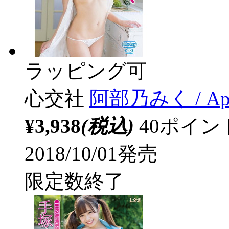
ラッピング可
心交社
阿部乃みく / Aphr
¥3,938
(税込)
40ポイ
2018/10/01発売
限定数終了