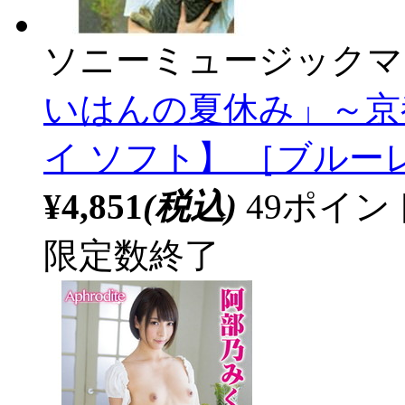
ソニーミュージックマ
いはんの夏休み」～京
イ ソフト】 ［ブルー
¥4,851
(税込)
49ポイ
限定数終了