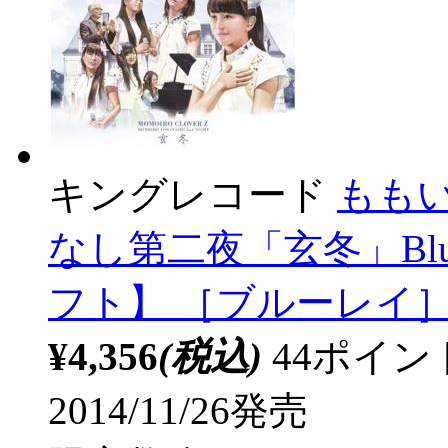
キングレコード
もも
なし第二夜「玄冬」Blu
フト】 ［ブルーレイ
¥4,356
(税込)
44ポイ
2014/11/26発売