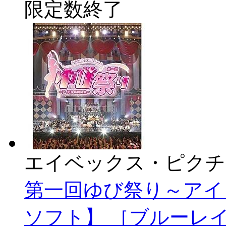
限定数終了
エイベックス・ピクチ
第一回ゆび祭り～アイ
ソフト】 ［ブルーレ