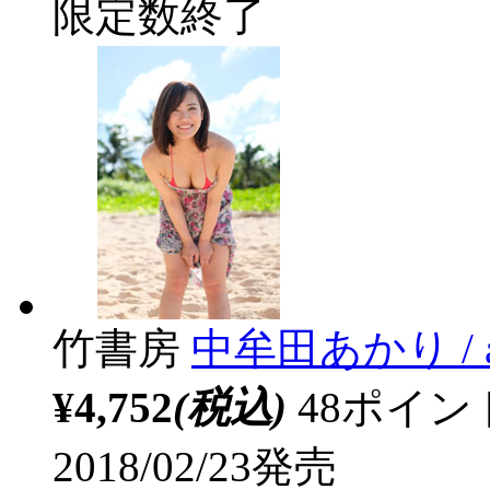
限定数終了
竹書房
中牟田あかり / a
¥4,752
(税込)
48ポイ
2018/02/23発売