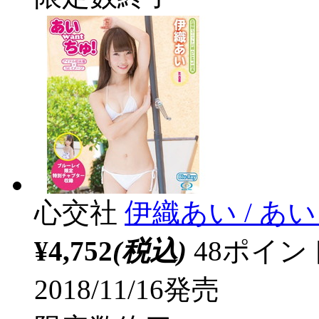
心交社
伊織あい / あい 
¥4,752
(税込)
48ポイ
2018/11/16発売