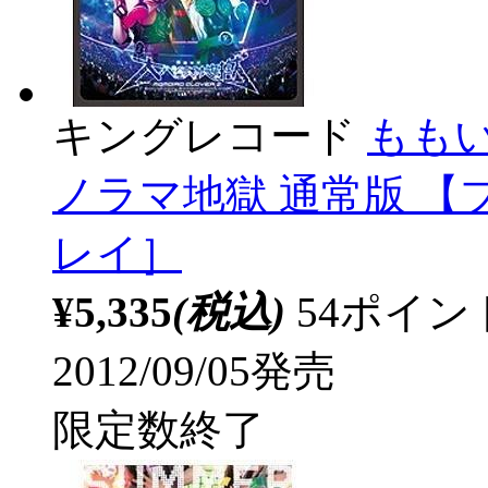
キングレコード
もも
ノラマ地獄 通常版 【
レイ］
¥5,335
(税込)
54ポイ
2012/09/05発売
限定数終了