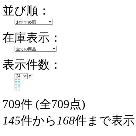
並び順：
在庫表示：
表示件数：
件
709
件 (全709点)
145
件から
168
件まで表示