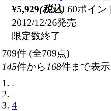
¥5,929
(税込)
60ポイ
2012/12/26発売
限定数終了
709
件 (全709点)
145
件から
168
件まで表示
4