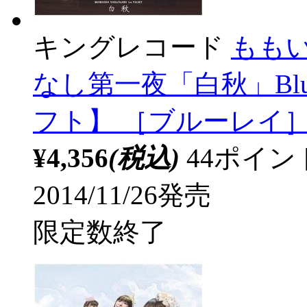
キングレコード
もも
なし第一夜「白秋」Blu
フト】 ［ブルーレイ
¥4,356
(税込)
44ポイ
2014/11/26発売
限定数終了