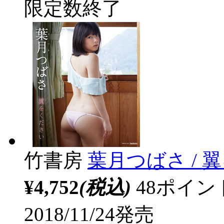
限定数終了
竹書房
葉月つばさ / 
¥4,752
(税込)
48ポイ
2018/11/24発売