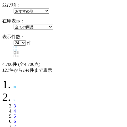
並び順：
在庫表示：
表示件数：
件
4,706
件 (全4,706点)
121
件から
144
件まで表示
3
4
5
6
7