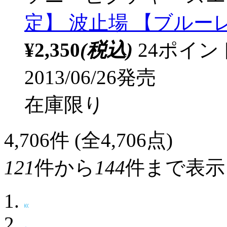
定】 波止場 【ブルー
¥2,350
(税込)
24ポイ
2013/06/26発売
在庫限り
4,706
件 (全4,706点)
121
件から
144
件まで表示