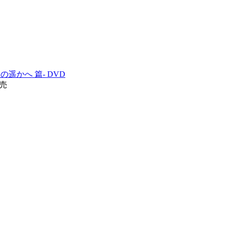
遥かへ 篇- DVD
発売