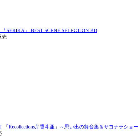
 「SERIKA」 BEST SCENE SELECTION BD
5発売
「Recollections芹香斗亜」～思い出の舞台集＆サヨナラショー
売