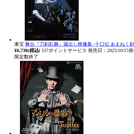
東宝
舞台『刀剣乱舞』蔵出し映像集 -十口伝 あまねく刻の
¥6,730
(税込)
337ポイントサービス
発売日：2025/10/15
限定数終了