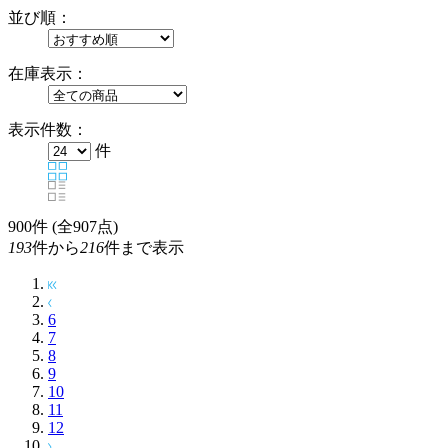
並び順：
在庫表示：
表示件数：
件
900
件 (全907点)
193
件から
216
件まで表示
6
7
8
9
10
11
12