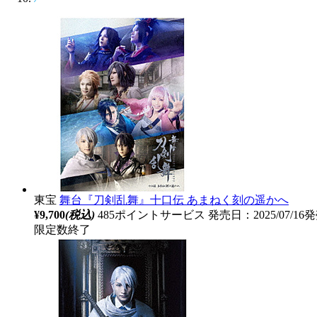
東宝
舞台『刀剣乱舞』十口伝 あまねく刻の遥かへ
¥9,700
(税込)
485ポイントサービス
発売日：2025/07/16
限定数終了