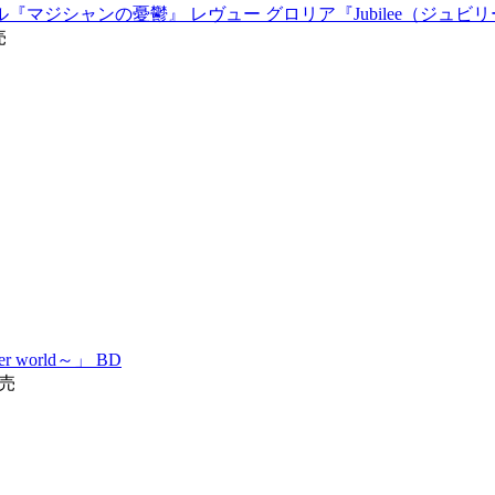
『マジシャンの憂鬱』 レヴュー グロリア『Jubilee（ジュビ
売
world～」 BD
発売