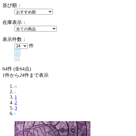
並び順：
在庫表示：
表示件数：
件
64
件 (全64点)
1
件から
24
件まで表示
1
2
3