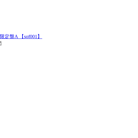
生産限定盤A 【sof001】
売