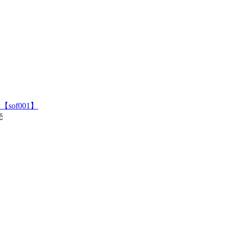
盤 【sof001】
売