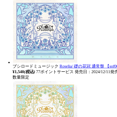
ブシロードミュージック
Roselia/ 礎の花冠 通常盤 【sof
¥1,540
(税込)
77ポイントサービス
発売日：2024/12/11発
数量限定