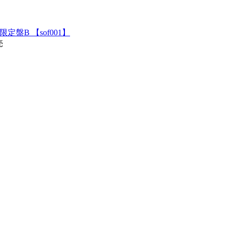
生産限定盤B 【sof001】
売