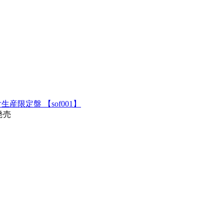
-ray付生産限定盤 【sof001】
3発売