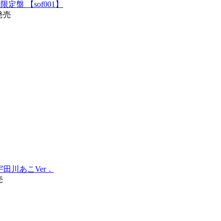
y付生産限定盤 【sof001】
6発売
常盤 宇田川あこVer．
売