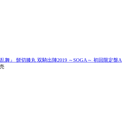
舞』 髭切膝丸 双騎出陣2019 ～SOGA～ 初回限定盤A
発売