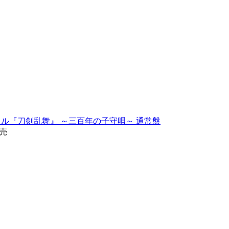
ミュージカル『刀剣乱舞』 ～三百年の子守唄～ 通常盤
発売