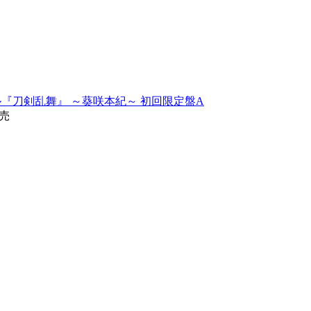
ュージカル『刀剣乱舞』 ～葵咲本紀～ 初回限定盤A
発売