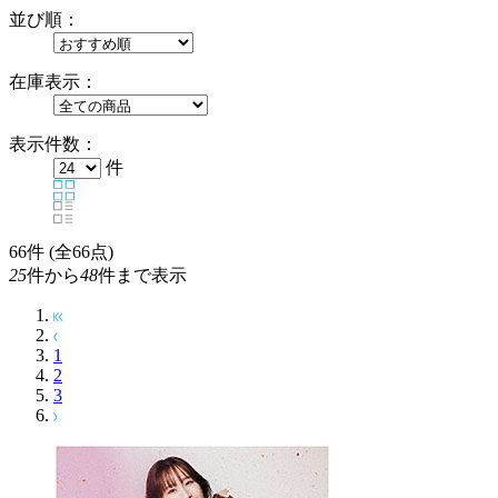
並び順：
在庫表示：
表示件数：
件
66
件 (全66点)
25
件から
48
件まで表示
1
2
3