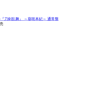
ュージカル『刀剣乱舞』 ～葵咲本紀～ 通常盤
発売